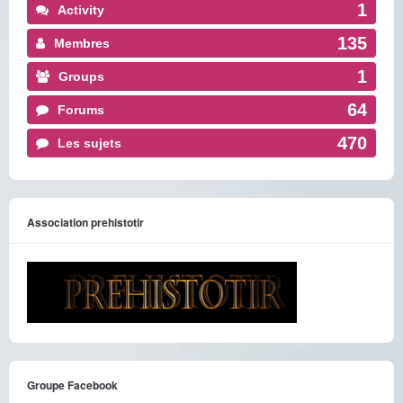
1
Activity
135
Membres
1
Groups
64
Forums
470
Les sujets
Association prehistotir
Groupe Facebook