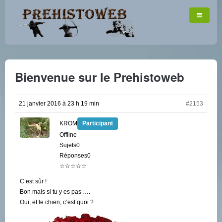
Bienvenue sur le Prehistoweb
21 janvier 2016 à 23 h 19 min
#2153
KROM
Participant
Offline
Sujets0
Réponses0
☆☆☆☆☆
C’est sûr !
Bon mais si tu y es pas ….
Oui, et le chien, c’est quoi ?