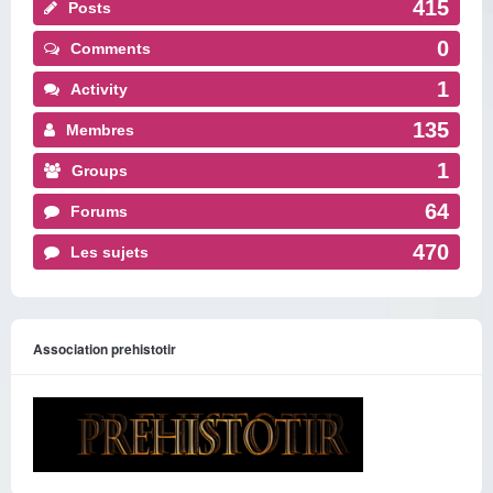
415
Posts
0
Comments
1
Activity
135
Membres
1
Groups
64
Forums
470
Les sujets
Association prehistotir