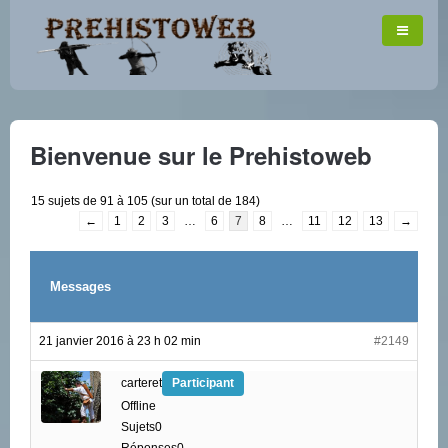
Bienvenue sur le Prehistoweb
15 sujets de 91 à 105 (sur un total de 184)
←
1
2
3
…
6
7
8
…
11
12
13
→
Messages
21 janvier 2016 à 23 h 02 min
#2149
carteret
Participant
Offline
Sujets0