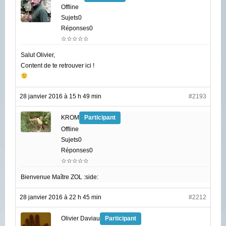
Offline
Sujets0
Réponses0
☆☆☆☆☆
Salut Olivier,
Content de te retrouver ici !
28 janvier 2016 à 15 h 49 min
#2193
KROM
Participant
Offline
Sujets0
Réponses0
☆☆☆☆☆
Bienvenue Maître ZOL :side:
28 janvier 2016 à 22 h 45 min
#2212
Olivier Daviau
Participant