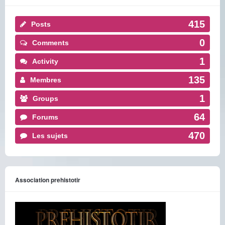
415
Posts
0
Comments
1
Activity
135
Membres
1
Groups
64
Forums
470
Les sujets
Association prehistotir