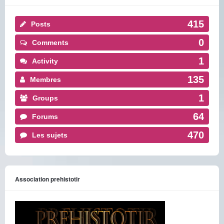
415
Posts
0
Comments
1
Activity
135
Membres
1
Groups
64
Forums
470
Les sujets
Association prehistotir