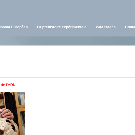
onnat Européen
La préhistoire expérimentale
Waa Isaacs
Conta
r de l’ADN :