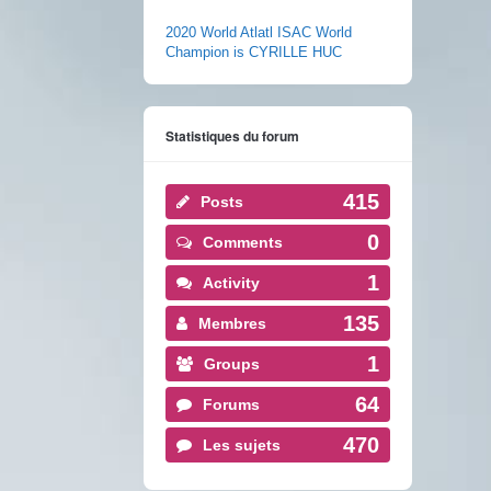
2020 World Atlatl ISAC World
Champion is CYRILLE HUC
Statistiques du forum
415
Posts
0
Comments
1
Activity
135
Membres
1
Groups
64
Forums
470
Les sujets