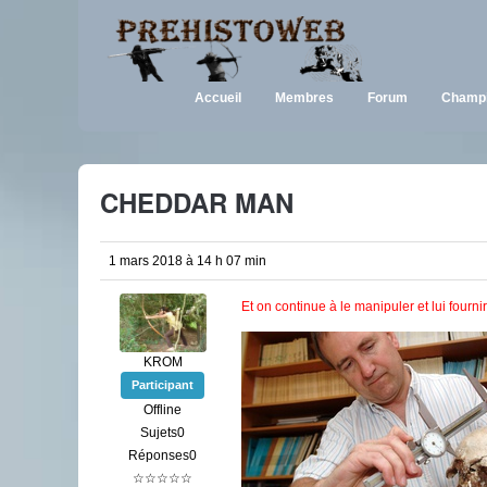
Accueil
Membres
Forum
Champi
CHEDDAR MAN
1 mars 2018 à 14 h 07 min
Et on continue à le manipuler et lui fourni
KROM
Participant
Offline
Sujets0
Réponses0
☆☆☆☆☆