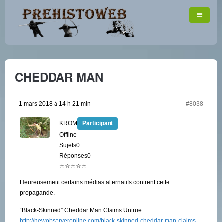
CHEDDAR MAN
1 mars 2018 à 14 h 21 min
#8038
KROM
Participant
Offline
Sujets0
Réponses0
☆☆☆☆☆
Heureusement certains médias alternatifs contrent cette
propagande.
“Black-Skinned” Cheddar Man Claims Untrue
http://newobserveronline.com/black-skinned-cheddar-man-claims-