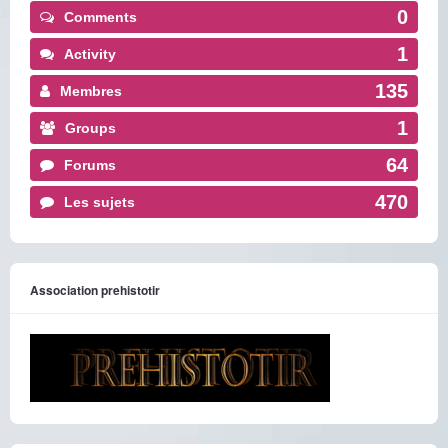
0
Comments
1
Activity
135
Membres
1
Groups
64
Forums
470
Les sujets
Association prehistotir