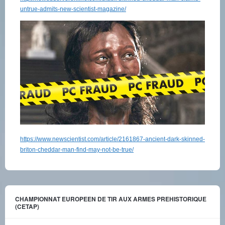
untrue-admits-new-scientist-magazine/
https://www.newscientist.com/article/2161867-ancient-dark-skinned-
briton-cheddar-man-find-may-not-be-true/
CHAMPIONNAT EUROPEEN DE TIR AUX ARMES PREHISTORIQUE
(CETAP)