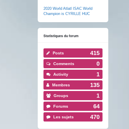
2020 World Atlatl ISAC World
Champion is CYRILLE HUC
Statistiques du forum
415
Posts
0
Comments
1
Activity
135
Membres
1
Groups
64
Forums
470
Les sujets