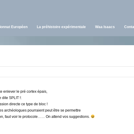
onnat Européen
La préhistoire expérimentale
Waa Isaacs
Conta
te enlever le pré cortex épais,
e dite SPLIT !:
ssion directe ce type de bloc !
 les archéologues pourraient peut être se permettre
Bon, faut voir le protocole…… On attend vos suggestions.