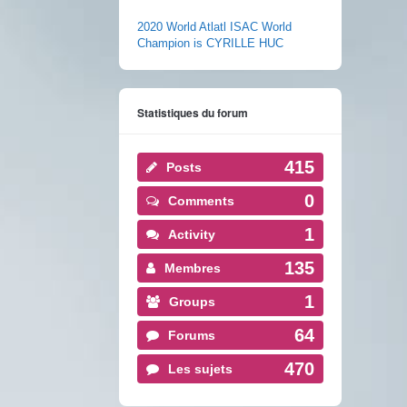
2020 World Atlatl ISAC World
Champion is CYRILLE HUC
Statistiques du forum
415
Posts
0
Comments
1
Activity
135
Membres
1
Groups
64
Forums
470
Les sujets