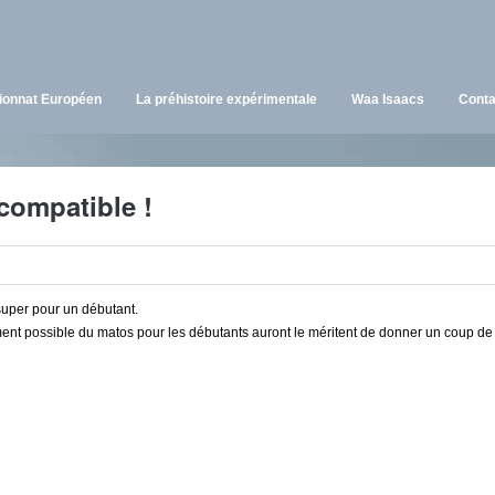
onnat Européen
La préhistoire expérimentale
Waa Isaacs
Conta
ocompatible !
 super pour un débutant.
ement possible du matos pour les débutants auront le méritent de donner un coup d