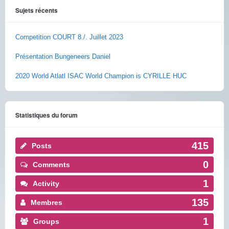
Sujets récents
Competition COURT 8./. Juillet 2023
Présentation Bungeneers Daniel
2020 World Atlatl ISAC World Champion is CYRILLE HUC
Statistiques du forum
415
Posts
0
Comments
1
Activity
135
Membres
1
Groups