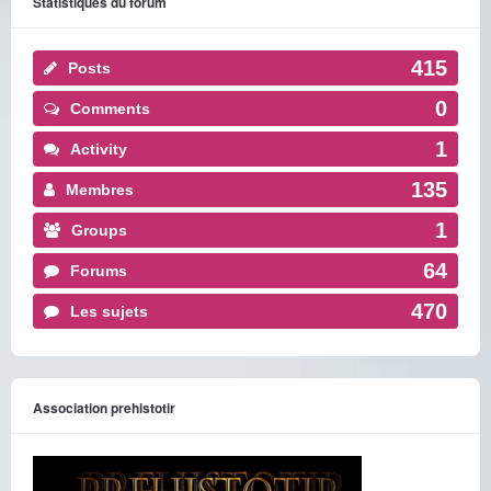
Statistiques du forum
415
Posts
0
Comments
1
Activity
135
Membres
1
Groups
64
Forums
470
Les sujets
Association prehistotir