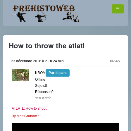
How to throw the atlatl
23 décembre 2016 à 21 h 24 min
#4545
KROM
Participant
Offline
Sujets0
Réponses0
☆☆☆☆☆
ATLATL: How to shoot !
By Matt Graham :