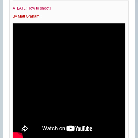
ATLATL: How to shoot !
By Matt Graham :