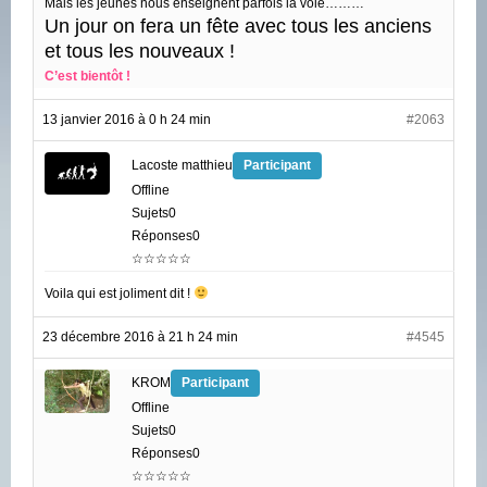
Mais les jeunes nous enseignent parfois la voie………
Un jour on fera un fête avec tous les anciens
et tous les nouveaux !
C’est bientôt !
13 janvier 2016 à 0 h 24 min
#2063
Lacoste matthieu
Participant
Offline
Sujets0
Réponses0
☆☆☆☆☆
Voila qui est joliment dit !
23 décembre 2016 à 21 h 24 min
#4545
KROM
Participant
Offline
Sujets0
Réponses0
☆☆☆☆☆