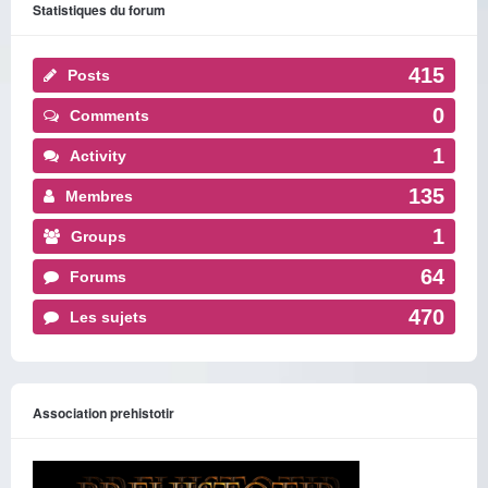
Statistiques du forum
415
Posts
0
Comments
1
Activity
135
Membres
1
Groups
64
Forums
470
Les sujets
Association prehistotir