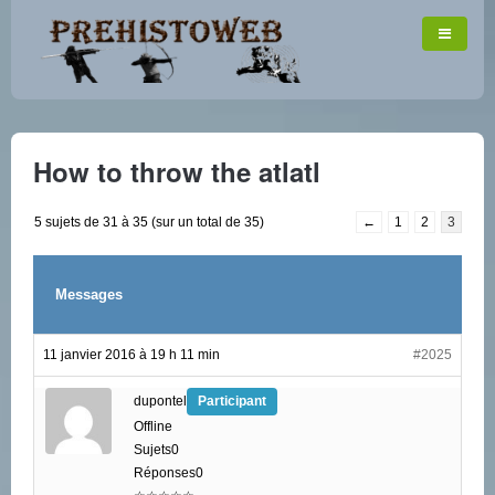
How to throw the atlatl
5 sujets de 31 à 35 (sur un total de 35)
←
1
2
3
Messages
11 janvier 2016 à 19 h 11 min
#2025
dupontel
Participant
Offline
Sujets0
Réponses0