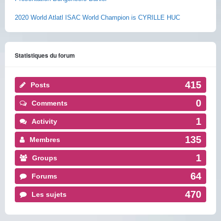
2020 World Atlatl ISAC World Champion is CYRILLE HUC
Statistiques du forum
415
Posts
0
Comments
1
Activity
135
Membres
1
Groups
64
Forums
470
Les sujets