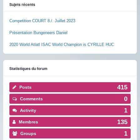
Sujets récents
Competition COURT 8./. Juillet 2023
Présentation Bungeneers Daniel
2020 World Atlatl ISAC World Champion is CYRILLE HUC
Statistiques du forum
415
Posts
0
Comments
1
Activity
135
Membres
1
Groups