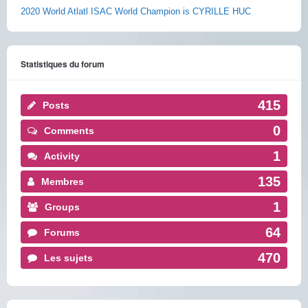
2020 World Atlatl ISAC World Champion is CYRILLE HUC
Statistiques du forum
415
Posts
0
Comments
1
Activity
135
Membres
1
Groups
64
Forums
470
Les sujets