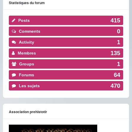
Statistiques du forum
415
Posts
0
Comments
1
Activity
135
Membres
1
Groups
64
Forums
470
Les sujets
Association prehistotir