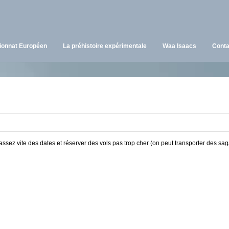
onnat Européen
La préhistoire expérimentale
Waa Isaacs
Conta
r assez vite des dates et réserver des vols pas trop cher (on peut transporter des sa