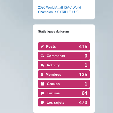
2020 World Atlatl ISAC World
Champion is CYRILLE HUC
Statistiques du forum
415
Posts
0
Comments
1
Activity
135
Membres
1
Groups
64
Forums
470
Les sujets