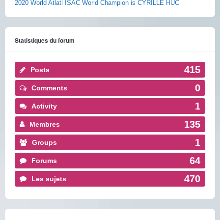
2020 World Atlatl ISAC World Champion is CYRILLE HUC
Statistiques du forum
415
Posts
0
Comments
1
Activity
135
Membres
1
Groups
64
Forums
470
Les sujets