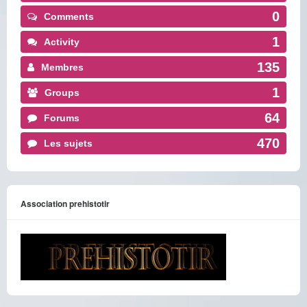
0
Comments
1
Activity
135
Membres
1
Groups
64
Forums
470
Les sujets
Association prehistotir