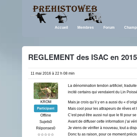
Accueil
Membres
Forum
Champi
REGLEMENT des ISAC en 2015
11 mai 2016 à 22 h 08 min
La dénomination tendon artificiel, traduit
incité certains qui vendaient du Lin Poi
KROM
Mais je crois qu’il y en a aussi du « d’orig
Mais cool pour les attrapeurs de rêves et 
Participant
C’est peut être aussi nul que le fil pour s
Offline
Avant de diffuser cette information j’ai vér
Sujets0
Je viens de vérifier à nouveau, tout a disp
Réponses0
Donc tu as raison, pour ce moment précis,
☆☆☆☆☆