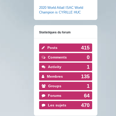
2020 World Atlatl ISAC World
Champion is CYRILLE HUC
Statistiques du forum
415
Posts
0
Comments
1
Activity
135
Membres
1
Groups
64
Forums
470
Les sujets