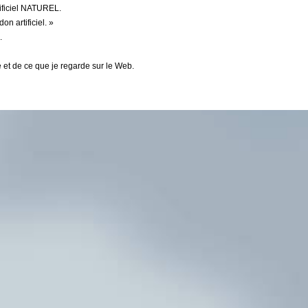
tificiel NATUREL.
n artificiel. »
.
 et de ce que je regarde sur le Web.