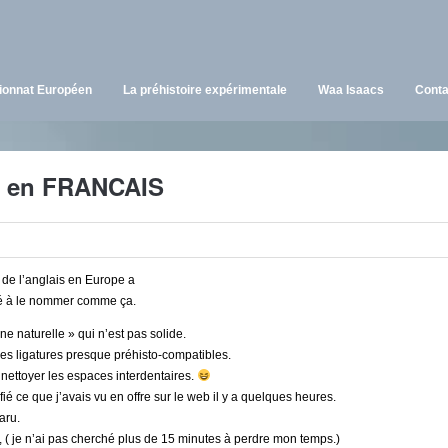
onnat Européen
La préhistoire expérimentale
Waa Isaacs
Conta
 en FRANCAIS
e de l’anglais en Europe a
ssé à le nommer comme ça.
ine naturelle » qui n’est pas solide.
les ligatures presque préhisto-compatibles.
e nettoyer les espaces interdentaires.
ifié ce que j’avais vu en offre sur le web il y a quelques heures.
aru.
 ( je n’ai pas cherché plus de 15 minutes à perdre mon temps.)