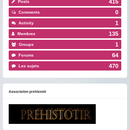
415
Posts
0
Comments
1
Activity
135
Membres
1
Groups
64
Forums
470
Les sujets
Association prehistotir