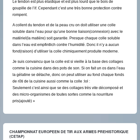
Le tendon est plus élastique et est plus lourd que le bois de
goupille de l’if. Cependant c’est une très bonne protection contre
rompent.
A collent du tendon et de la peau cru on doit utiliser une colle
soluble dans l’eau pour qu’une bonne liaison(connexion) avec le
matériel(la matière) soit garantie. Presque chaque colle soluble
dans l’eau est empfintlich contre l’humidité. Donc il n’y a aucun
fond(raison) d’utiliser la colle chimiquement produite moderne.
Je suis convaincu que la colle est si vieille à la base des collages
comme la cuisine dans des pots de son. Si on fait un os dans l’eau
la gélatine se détache, donc on peut utiliser au fond chaque fonds
de rôti de la cuisine aussi comme la colle :lol :
Seulement c’est ainsi que se des collages très vite décomposé et
des micro-organismes de toutes sortes comme la nourriture
pris(ajouté) »
CHAMPIONNAT EUROPEEN DE TIR AUX ARMES PREHISTORIQUE
(CETAP)