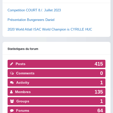
Competition COURT 8./. Juillet 2023
Présentation Bungeneers Daniel
2020 World Atlatl ISAC World Champion is CYRILLE HUC
Statistiques du forum
415
Posts
0
Comments
1
Activity
135
Membres
1
Groups
64
Forums