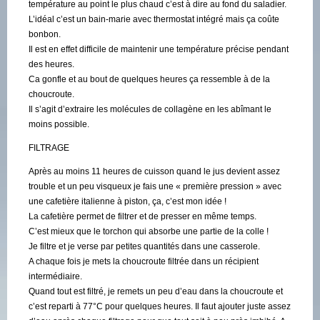
température au point le plus chaud c’est à dire au fond du saladier.
L’idéal c’est un bain-marie avec thermostat intégré mais ça coûte
bonbon.
Il est en effet difficile de maintenir une température précise pendant
des heures.
Ca gonfle et au bout de quelques heures ça ressemble à de la
choucroute.
Il s’agit d’extraire les molécules de collagène en les abîmant le
moins possible.
FILTRAGE
Après au moins 11 heures de cuisson quand le jus devient assez
trouble et un peu visqueux je fais une « première pression » avec
une cafetière italienne à piston, ça, c’est mon idée !
La cafetière permet de filtrer et de presser en même temps.
C’est mieux que le torchon qui absorbe une partie de la colle !
Je filtre et je verse par petites quantités dans une casserole.
A chaque fois je mets la choucroute filtrée dans un récipient
intermédiaire.
Quand tout est filtré, je remets un peu d’eau dans la choucroute et
c’est reparti à 77°C pour quelques heures. Il faut ajouter juste assez