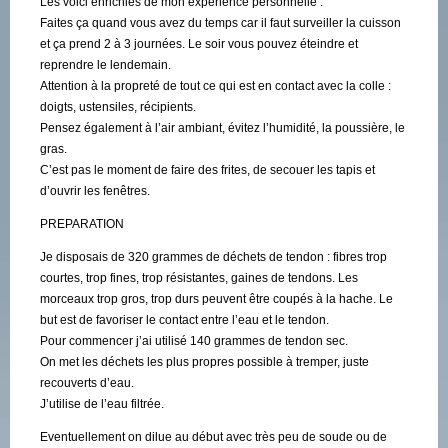
Les voici enrichies de mon expérience personnelle :
Faites ça quand vous avez du temps car il faut surveiller la cuisson
et ça prend 2 à 3 journées. Le soir vous pouvez éteindre et
reprendre le lendemain.
Attention à la propreté de tout ce qui est en contact avec la colle :
doigts, ustensiles, récipients.
Pensez également à l’air ambiant, évitez l’humidité, la poussière, le
gras.
C’est pas le moment de faire des frites, de secouer les tapis et
d’ouvrir les fenêtres.
PREPARATION
Je disposais de 320 grammes de déchets de tendon : fibres trop
courtes, trop fines, trop résistantes, gaines de tendons. Les
morceaux trop gros, trop durs peuvent être coupés à la hache. Le
but est de favoriser le contact entre l’eau et le tendon.
Pour commencer j’ai utilisé 140 grammes de tendon sec.
On met les déchets les plus propres possible à tremper, juste
recouverts d’eau.
J’utilise de l’eau filtrée.
Eventuellement on dilue au début avec très peu de soude ou de