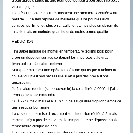
d’eau après chaque filtrage pour que tout soit à peu près imbibé. A
vous de juger.
D’après Tim Baker les Turcs faisaient une première « coulée « au
bout de 11 heures réputée de meilleure qualité pour les arcs
composites. En effet, plus on chauffe longtemps plus on obtient de
la colle mais en moindre quantité et de moins bonne qualité.
REDUCTION
Tim Baker indique de monter en température (rolling boil) pour
créer un dépôt en surface contenant les impuretés et le gras
éventuel qu’il faut alors enlever.
Mais pour moi c’est une opération délicate qui risque d’abîmer la
colle et qui n’est pas nécessaire si on a pris des précautions
auparavant.
Je fais alors réduire (sans couvercle) la colle filtrée à 60°C si j’ai le
temps, elle reste blanchâtre.
Ou à 77° c maxi mais elle jaunit un peu si ça dure trop longtemps ce
qui n’est pas bon signe.
La casserole est mise directement sur l’induction réglée à 2, mais
comme il n’y a pas de couvercle la température ne dépasse pas la
température critique de 77°C.
Il faut remuer souvent sinon un film se forme à la surface.