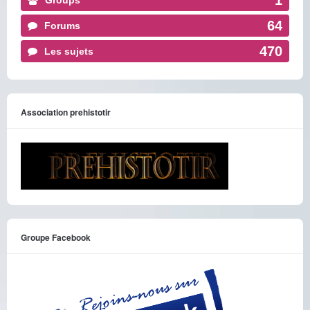
1
Groups
64
Forums
470
Les sujets
Association prehistotir
Groupe Facebook