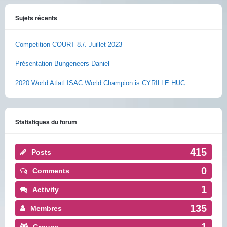
Sujets récents
Competition COURT 8./. Juillet 2023
Présentation Bungeneers Daniel
2020 World Atlatl ISAC World Champion is CYRILLE HUC
Statistiques du forum
415
Posts
0
Comments
1
Activity
135
Membres