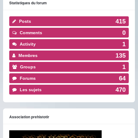
Statistiques du forum
415
Posts
0
Comments
1
Activity
135
Membres
1
Groups
64
Forums
470
Les sujets
Association prehistotir