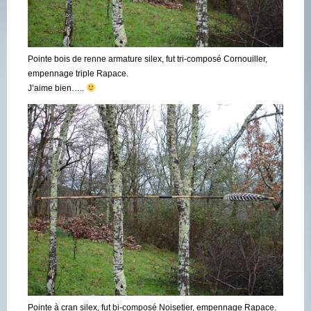
Pointe bois de renne armature silex, fut tri-composé Cornouiller,
empennage triple Rapace.
J’aime bien…..
Pointe à cran silex, fut bi-composé Noisetier, empennage Rapace.