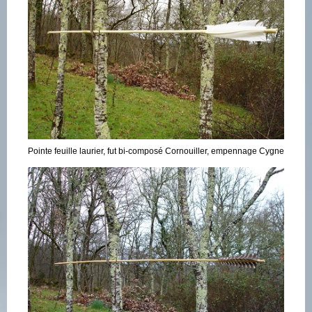
Pointe feuille laurier, fut bi-composé Cornouiller, empennage Cygne