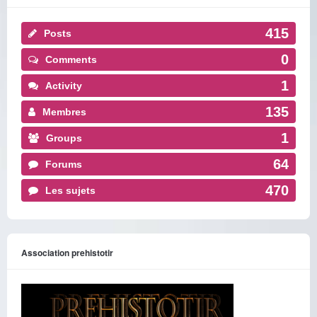
415
Posts
0
Comments
1
Activity
135
Membres
1
Groups
64
Forums
470
Les sujets
Association prehistotir