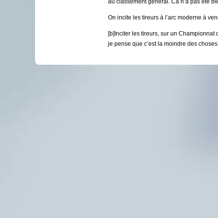
au classement général. Ca n’a pas été bie
On incite les tireurs à l’arc moderne à ve
[b]Inciter les tireurs, sur un Championna
je pense que c’est la moindre des choses.