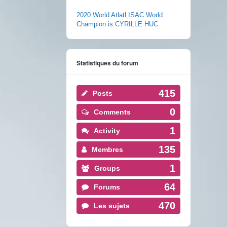
2020 World Atlatl ISAC World
Champion is CYRILLE HUC
Statistiques du forum
415
Posts
0
Comments
1
Activity
135
Membres
1
Groups
64
Forums
470
Les sujets