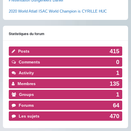
Présentation Bungeneers Daniel
2020 World Atlatl ISAC World Champion is CYRILLE HUC
Statistiques du forum
415
Posts
0
Comments
1
Activity
135
Membres
1
Groups
64
Forums
470
Les sujets