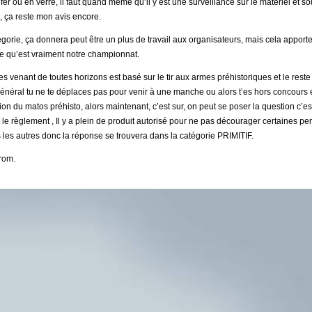
r ou en verre, il faut quand même qu’il y est une surveillance sur le matériel et so
s, ça reste mon avis encore.
gorie, ça donnera peut être un plus de travail aux organisateurs, mais cela appor
ce qu’est vraiment notre championnat.
venant de toutes horizons est basé sur le tir aux armes préhistoriques et le reste 
énéral tu ne te déplaces pas pour venir à une manche ou alors t’es hors concours e
sion du matos préhisto, alors maintenant, c’est sur, on peut se poser la question c’es
 le règlement , Il y a plein de produit autorisé pour ne pas décourager certaines p
es autres donc la réponse se trouvera dans la catégorie PRIMITIF.
Krom.