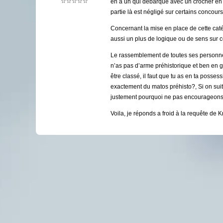
☆☆☆☆☆
en a un qui débarque avec un crocher en fe
partie là est négligé sur certains concour
Concernant la mise en place de cette caté
aussi un plus de logique ou de sens sur 
Le rassemblement de toutes ses personnes 
n’as pas d’arme préhistorique et ben en g
être classé, il faut que tu as en ta posses
exactement du matos préhisto?, Si on suit
justement pourquoi ne pas encourageons l
Voila, je réponds a froid à la requête de 