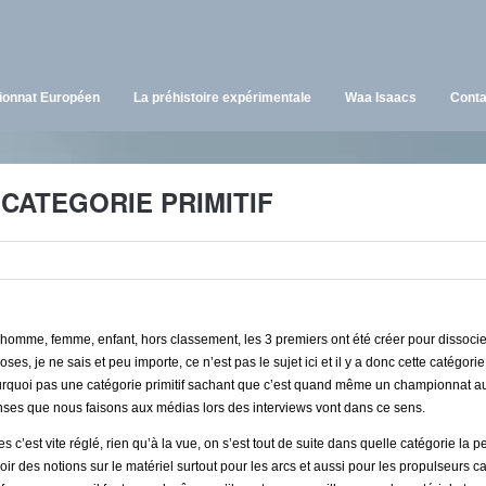
onnat Européen
La préhistoire expérimentale
Waa Isaacs
Conta
CATEGORIE PRIMITIF
s, homme, femme, enfant, hors classement, les 3 premiers ont été créer pour dissoci
s, je ne sais et peu importe, ce n’est pas le sujet ici et il y a donc cette catégor
 pourquoi pas une catégorie primitif sachant que c’est quand même un championnat 
ponses que nous faisons aux médias lors des interviews vont dans ce sens.
tes c’est vite réglé, rien qu’à la vue, on s’est tout de suite dans quelle catégorie la 
ir des notions sur le matériel surtout pour les arcs et aussi pour les propulseurs car