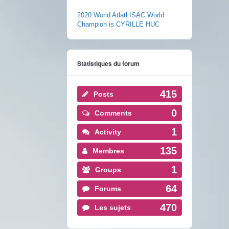
2020 World Atlatl ISAC World
Champion is CYRILLE HUC
Statistiques du forum
415
Posts
0
Comments
1
Activity
135
Membres
1
Groups
64
Forums
470
Les sujets