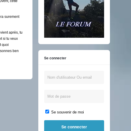
uvent, cette
tera surement
vient après, tu
t si tu veux
t quoi
ersonnes ben
Se connecter
Se souvenir de moi