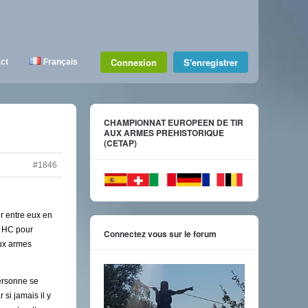
Connexion
S'enregistrer
ct
Français
CHAMPIONNAT EUROPEEN DE TIR
AUX ARMES PREHISTORIQUE
(CETAP)
#1846
er entre eux en
ie HC pour
Connectez vous sur le forum
aux armes
personne se
 si jamais il y