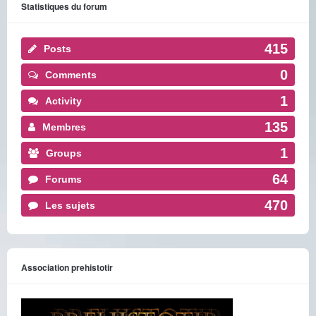
Statistiques du forum
415
Posts
0
Comments
1
Activity
135
Membres
1
Groups
64
Forums
470
Les sujets
Association prehistotir