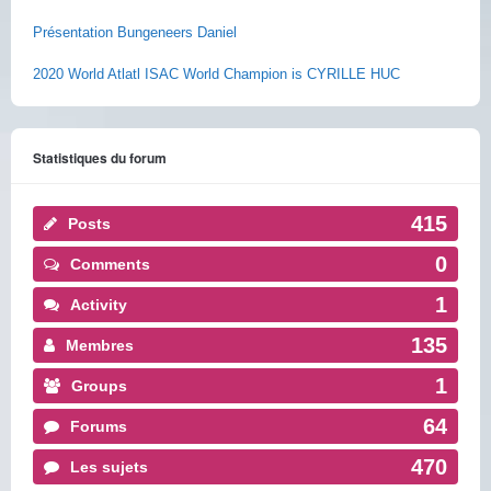
Présentation Bungeneers Daniel
2020 World Atlatl ISAC World Champion is CYRILLE HUC
Statistiques du forum
415
Posts
0
Comments
1
Activity
135
Membres
1
Groups
64
Forums
470
Les sujets