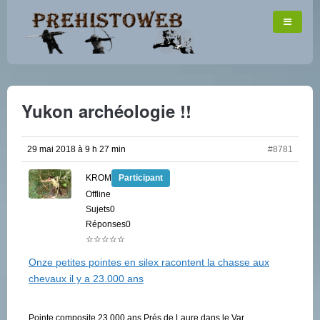
Yukon archéologie !!
29 mai 2018 à 9 h 27 min
#8781
KROM
Participant
Offline
Sujets0
Réponses0
☆☆☆☆☆
Onze petites pointes en silex racontent la chasse aux
chevaux il y a 23.000 ans
Pointe composite 23 000 ans Prés de Laure dans le Var