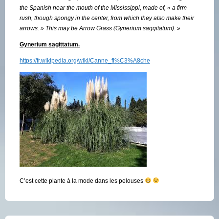
the Spanish near the mouth of the Mississippi, made of, « a firm
rush, though spongy in the center, from which they also make their
arrows. » This may be Arrow Grass (Gynerium saggitatum). »
Gynerium sagittatum.
https://fr.wikipedia.org/wiki/Canne_fl%C3%A8che
C’est cette plante à la mode dans les pelouses