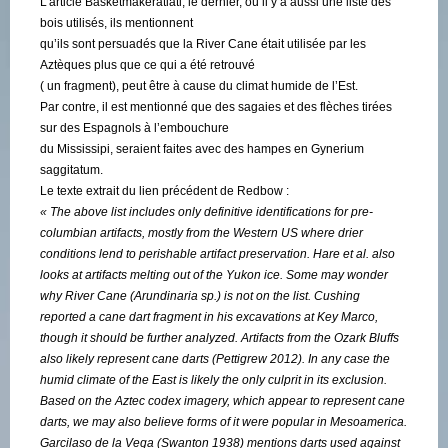
L’article Basketmakeratlatl, le dernier, où il y a aussi une liste des
bois utilisés, ils mentionnent
qu’ils sont persuadés que la River Cane était utilisée par les
Aztèques plus que ce qui a été retrouvé
( un fragment), peut être à cause du climat humide de l’Est.
Par contre, il est mentionné que des sagaies et des flèches tirées
sur des Espagnols à l’embouchure
du Mississipi, seraient faites avec des hampes en Gynerium
saggitatum.
Le texte extrait du lien précédent de Redbow :
« The above list includes only definitive identifications for pre-
columbian artifacts, mostly from the Western US where drier
conditions lend to perishable artifact preservation. Hare et al. also
looks at artifacts melting out of the Yukon ice. Some may wonder
why River Cane (Arundinaria sp.) is not on the list. Cushing
reported a cane dart fragment in his excavations at Key Marco,
though it should be further analyzed. Artifacts from the Ozark Bluffs
also likely represent cane darts (Pettigrew 2012). In any case the
humid climate of the East is likely the only culprit in its exclusion.
Based on the Aztec codex imagery, which appear to represent cane
darts, we may also believe forms of it were popular in Mesoamerica.
Garcilaso de la Vega (Swanton 1938) mentions darts used against