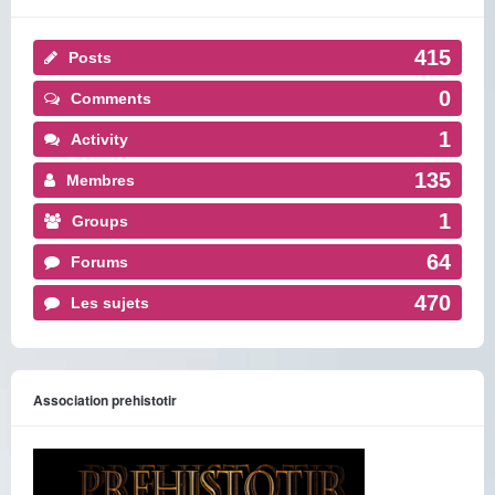
415
Posts
0
Comments
1
Activity
135
Membres
1
Groups
64
Forums
470
Les sujets
Association prehistotir