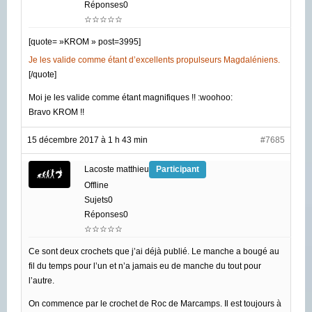
Réponses0
☆☆☆☆☆
[quote= »KROM » post=3995]
Je les valide comme étant d’excellents propulseurs Magdaléniens.
[/quote]
Moi je les valide comme étant magnifiques !! :woohoo:
Bravo KROM !!
15 décembre 2017 à 1 h 43 min
#7685
Lacoste matthieu
Participant
Offline
Sujets0
Réponses0
☆☆☆☆☆
Ce sont deux crochets que j’ai déjà publié. Le manche a bougé au
fil du temps pour l’un et n’a jamais eu de manche du tout pour
l’autre.
On commence par le crochet de Roc de Marcamps. Il est toujours à