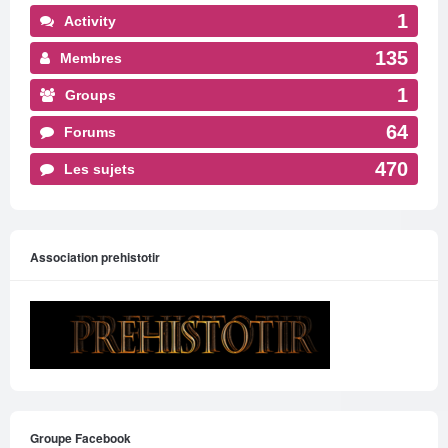
1
Activity
135
Membres
1
Groups
64
Forums
470
Les sujets
Association prehistotir
Groupe Facebook