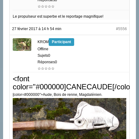
Réponses0
☆☆☆☆☆
Le propulseur est superbe et le reportage magnifique!
27 février 2017 à 14 h 54 min
#5556
KROM
Participant
Offline
Sujets0
Réponses0
☆☆☆☆☆
<font
color="#000000]CANECAUDE[/color]
[color=#000000″>Aude, Bois de renne, Magdalénien.