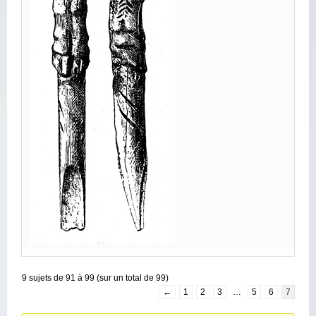
9 sujets de 91 à 99 (sur un total de 99)
←
1
2
3
…
5
6
7