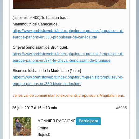
[color=#bb4400]De haut en bas :
Mammouth de Canecaude.
https://www.prehistoweb.fr/index.php/forum-prehisto/propulseur-d-
europe-parlons-en/353-propulseur-de-canecaude
Cheval bondissant de Bruniquel.
https://www.prehistoweb.fr/index.php/forum-prehisto/propulseur-d-
europe-parlons-en/374-le-cheval-bondissant-de-bruniquel
Bison se léchant de la Madeleine.[/color]
https://www.prehistoweb.fr/index.php/forum-prehisto/propulseur-d-
europe-parlons-en/380-bison-se-lechant
Je les valide comme étant d’excellents propulseurs Magdaléniens.
26 juin 2017 à 16 h 13 min
#6985
MONNIER RAGAIGNE
Participant
Offline
Sujets0