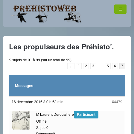
Les propulseurs des Préhisto’.
9 sujets de 91 à 99 (sur un total de 99)
←
1
2
3
…
5
6
7
Messages
16 décembre 2016 à 0 h 58 min
#4479
M Laurent Derouallière
Participant
Offline
Sujets0