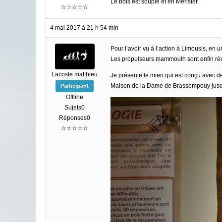
Le bois est souple et en Merisier.
☆☆☆☆☆
4 mai 2017 à 21 h 54 min
Pour l’avoir vu à l’action à Limousis, en u
Les propulseurs mammouth sont enfin ré
Lacoste matthieu
Je présente le mien qui est conçu avec de
Maison de la Dame de Brassempouy jusq
Participant
Offline
Sujets0
Réponses0
☆☆☆☆☆