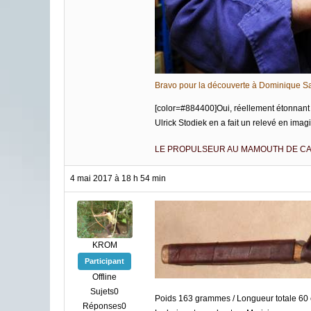
Bravo pour la découverte à Dominique Sa
[color=#884400]Oui, réellement étonnant 
Ulrick Stodiek en a fait un relevé en imagin
LE PROPULSEUR AU MAMOUTH DE CA
4 mai 2017 à 18 h 54 min
KROM
Participant
Offline
Sujets0
Poids 163 grammes / Longueur totale 60 c
Réponses0