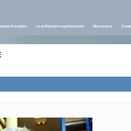
onnat Européen
La préhistoire expérimentale
Waa Isaacs
Conta
E