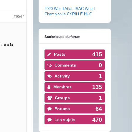
2020 World Atlatl ISAC World
Champion is CYRILLE HUC
#6547
Statistiques du forum
es » à la
415
Posts
0
Comments
1
Activity
135
Membres
1
Groups
64
Forums
470
Les sujets