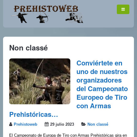
Non classé
Conviértete en
uno de nuestros
organizadores
del Campeonato
Europeo de Tiro
con Armas
Prehistóricas…
Prehistoweb
29 julio 2023
Non classé
El Campeonato de Europa de Tiro con Armas Prehistóricas gira en