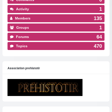
1
Activity
135
Members
1
Groups
64
Forums
470
Topics
Association prehistotir