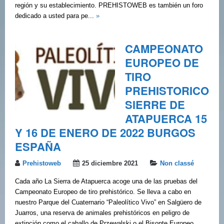
región y su establecimiento. PREHISTOWEB es también un foro
dedicado a usted para pe...
»
CAMPEONATO
EUROPEO DE
TIRO
PREHISTORICO
SIERRE DE
ATAPUERCA 15
Y 16 DE ENERO DE 2022 BURGOS
ESPAÑA
Prehistoweb
25 diciembre 2021
Non classé
Cada año La Sierra de Atapuerca acoge una de las pruebas del
Campeonato Europeo de tiro prehistórico. Se lleva a cabo en
nuestro Parque del Cuaternario “Paleolítico Vivo” en Salgüero de
Juarros, una reserva de animales prehistóricos en peligro de
extinción como el caballo de Przewalski o el Bisonte Europeo.