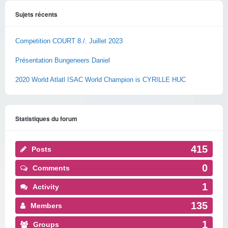
Sujets récents
Competition COURT 8./. Juillet 2023
Présentation Bungeneers Daniel
2020 World Atlatl ISAC World Champion is CYRILLE HUC
Statistiques du forum
415
Posts
0
Comments
1
Activity
135
Members
1
Groups