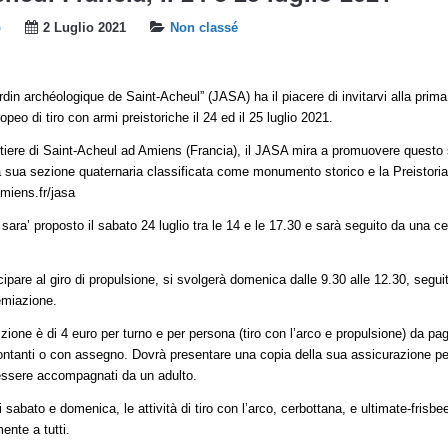
b
2 Luglio 2021
Non classé
din archéologique de Saint-Acheul” (JASA) ha il piacere di invitarvi alla prima
eo di tiro con armi preistoriche il 24 ed il 25 luglio 2021.
rtiere di Saint-Acheul ad Amiens (Francia), il JASA mira a promuovere questo 
a sua sezione quaternaria classificata come monumento storico e la Preistoria 
miens.fr/jasa
co sara’ proposto il sabato 24 luglio tra le 14 e le 17.30 e sarà seguito da una c
ipare al giro di propulsione, si svolgerà domenica dalle 9.30 alle 12.30, seguit
emiazione.
izione è di 4 euro per turno e per persona (tiro con l’arco e propulsione) da pag
contanti o con assegno. Dovrà presentare una copia della sua assicurazione pe
essere accompagnati da un adulto.
 sabato e domenica, le attività di tiro con l’arco, cerbottana, e ultimate-frisb
mente a tutti.