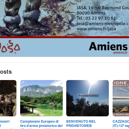
Posts
nostri
Campionato Europeo di
BENVENUTO NEL
CAZZAGO
l
tiro d’arma preistorico del
PREHISTOWEB
(IT)-12ª t