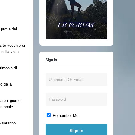
 prova del
sito vecchio di
nella valle
Sign In
erimonia di
o dalla
are il giorno
rsonale. I
Remember Me
ee saranno