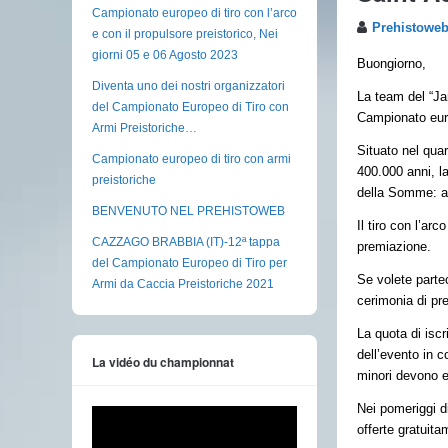
Campionato europeo di tiro con l’arco
Prehistowe
e con il propulsore preistorico, Nei
giorni 05 e 06 Agosto 2023
Buongiorno,
Diventa uno dei nostri organizzatori
La team del “Jar
del Campionato Europeo di Tiro con
Campionato europ
Armi Preistoriche…
Situato nel qua
Campionato europeo di tiro con armi
400.000 anni, l
preistoriche
della Somme: a
BENVENUTO NEL PREHISTOWEB
Il tiro con l’ar
CAZZAGO BRABBIA (IT)-12ª tappa
premiazione.
del Campionato Europeo di Tiro per
Se volete partec
Armi da Caccia Preistoriche 2021
cerimonia di pr
La quota di iscr
dell’evento in 
La vidéo du championnat
minori devono 
Nei pomeriggi di
offerte gratuita