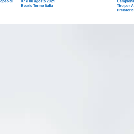
opeo di
07 e 08 agosto 2021
Campionat
Boario Terme Italia
Tiro per 
Preistori