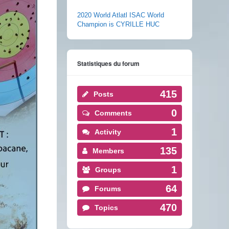
2020 World Atlatl ISAC World
Champion is CYRILLE HUC
Statistiques du forum
415
Posts
0
Comments
1
Activity
135
Members
1
Groups
64
Forums
470
Topics