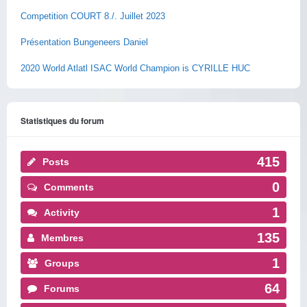
Competition COURT 8./. Juillet 2023
Présentation Bungeneers Daniel
2020 World Atlatl ISAC World Champion is CYRILLE HUC
Statistiques du forum
415
Posts
0
Comments
1
Activity
135
Membres
1
Groups
64
Forums