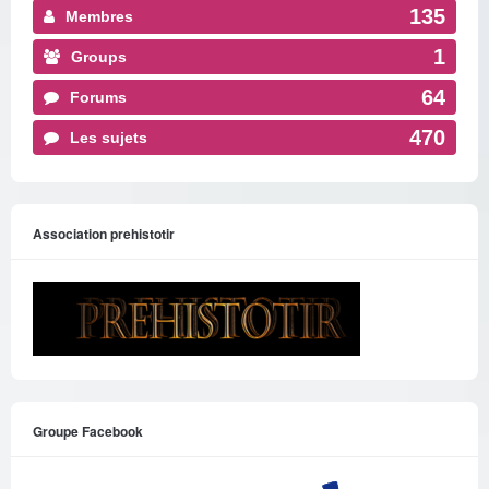
135
Membres
1
Groups
64
Forums
470
Les sujets
Association prehistotir
Groupe Facebook