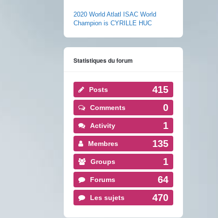
2020 World Atlatl ISAC World
Champion is CYRILLE HUC
Statistiques du forum
415
Posts
0
Comments
1
Activity
135
Membres
1
Groups
64
Forums
470
Les sujets