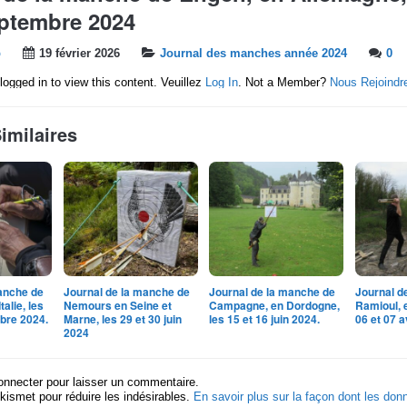
eptembre 2024
b
19 février 2026
Journal des manches année 2024
0
logged in to view this content. Veuillez
Log In
. Not a Member?
Nous Rejoindr
Similaires
anche de
Journal de la manche de
Journal de la manche de
Journal d
talie, les
Nemours en Seine et
Campagne, en Dordogne,
Ramioul, 
bre 2024.
Marne, les 29 et 30 juin
les 15 et 16 juin 2024.
06 et 07 a
2024
onnecter pour laisser un commentaire.
Akismet pour réduire les indésirables.
En savoir plus sur la façon dont les do