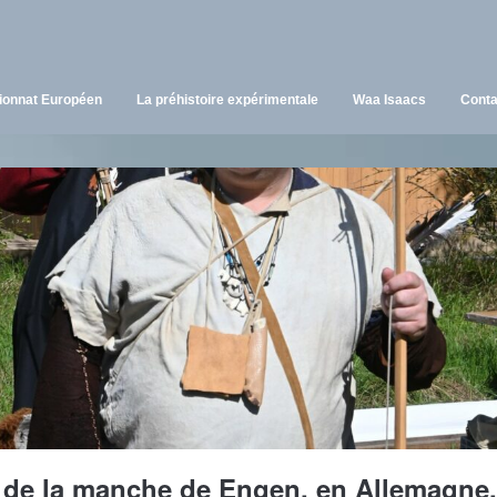
onnat Européen
La préhistoire expérimentale
Waa Isaacs
Conta
 de la manche de Engen, en Allemagne,