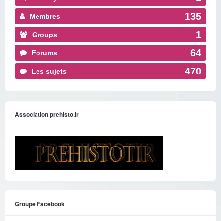
135
Membres
1
Groups
64
Forums
470
Les sujets
Association prehistotir
Groupe Facebook