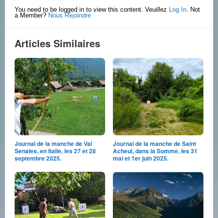
You need to be logged in to view this content. Veuillez
Log In
. Not
a Member?
Nous Rejoindre
Articles Similaires
Journal de la manche de Val
Journal de la manche de Saint
Senales, en Italie, les 27 et 28
Acheul, dans la Somme, les 31
septembre 2025.
mai et 1er juin 2025.