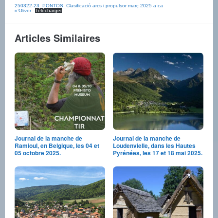
250322-23_PONTOS_Clasificació arcs i propulsor març 2025 a ca
n’Oliver
Télécharger
Articles Similaires
Journal de la manche de
Journal de la manche de
Ramioul, en Belgique, les 04 et
Loudenvielle, dans les Hautes
05 octobre 2025.
Pyrénées, les 17 et 18 mai 2025.