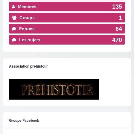
135
Membres
1
Groups
64
Forums
470
Les sujets
Association prehistotir
Groupe Facebook