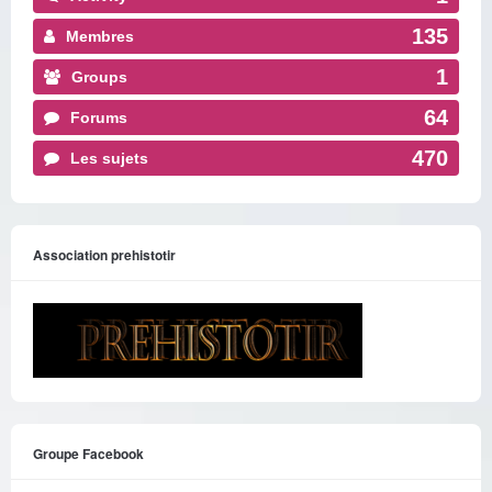
135
Membres
1
Groups
64
Forums
470
Les sujets
Association prehistotir
Groupe Facebook