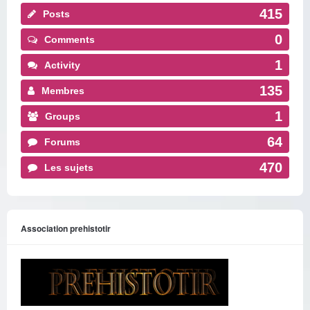
415
Posts
0
Comments
1
Activity
135
Membres
1
Groups
64
Forums
470
Les sujets
Association prehistotir