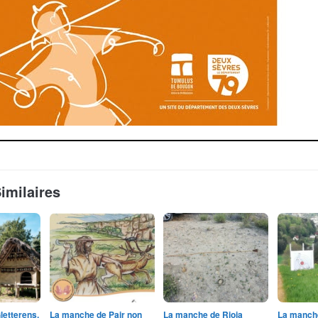
Similaires
letterens,
La manche de Pair non
La manche de Rioja
La manche