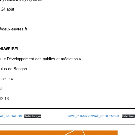
24 août
deux-sevres.fr
NI-WEIBEL
au « Développement des publics et médiation »
ulus de Bougon
apelle »
N
 12 13
AT_INVITATION
Télécharger
2022_CHAMPIONNAT_REGLEMENT
Téléchar