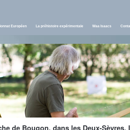
onnat Européen
La préhistoire expérimentale
Waa Isaacs
Conta
he de Bougon, dans les Deux-Sèvres, l