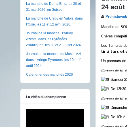
24 août
La manche de Doma Ems, les 30 et
31 mai 2026, en Suisse.
Prehistowe
La manche de Crèpy en Valois, dans
l’Oise, les 11 et 12 avril 2026.
Manche de B
Journal de la manche D’Arudy
Chères compétit
Azeste, dans les Pyrénées
Atlantiques, les 20 et 21 juillet 2024.
Les Tumulus de Bou
𝘁𝗶𝗿 𝗮̀ 𝗹’𝗮𝗿𝗰 𝗲𝘁
Journal de la manche du Mas d’ Azil,
dans l’ Ariège Pyrénées, les 10 et 11
Un parcours de 
août 2024.
𝑬́𝒑𝒓𝒆𝒖𝒗𝒆 𝒅𝒆 𝒕𝒊𝒓 𝒂̀
Calendrier des manches 2026
Samedi 23
De 13h30 
La vidéo du championnat
𝑬́𝒑𝒓𝒆𝒖𝒗𝒆 𝒅𝒆 𝒕𝒊𝒓 
Dimanche 
De 10h à 
𝑬́𝒑𝒓𝒆𝒖𝒗𝒆 𝒅𝒆 𝒕𝒊𝒓 𝒅