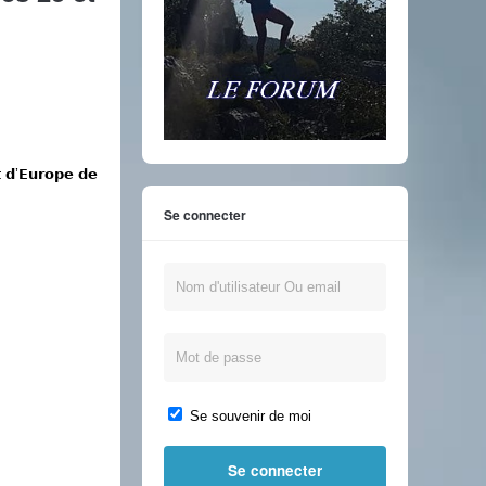
’𝗘𝘂𝗿𝗼𝗽𝗲 𝗱𝗲
Se connecter
Se souvenir de moi