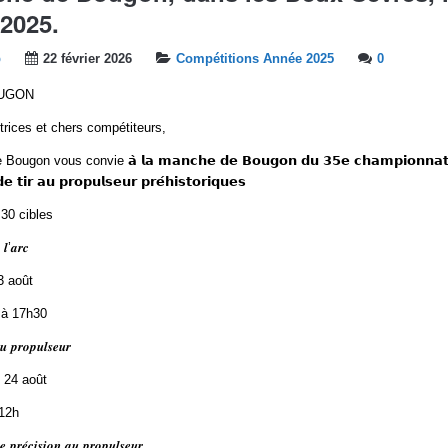
 2025.
b
22 février 2026
Compétitions Année 2025
0
OUGON
rices et chers compétiteurs,
gon vous convie 𝗮̀ 𝗹𝗮 𝗺𝗮𝗻𝗰𝗵𝗲 𝗱𝗲 𝗕𝗼𝘂𝗴𝗼𝗻 𝗱𝘂 𝟯𝟱𝗲 𝗰𝗵𝗮𝗺𝗽𝗶𝗼𝗻𝗻𝗮𝘁 
 𝗱𝗲 𝘁𝗶𝗿 𝗮𝘂 𝗽𝗿𝗼𝗽𝘂𝗹𝘀𝗲𝘂𝗿 𝗽𝗿𝗲́𝗵𝗶𝘀𝘁𝗼𝗿𝗶𝗾𝘂𝗲𝘀
30 cibles
 𝒍’𝒂𝒓𝒄
 août
à 17h30
𝒖 𝒑𝒓𝒐𝒑𝒖𝒍𝒔𝒆𝒖𝒓
24 août
12h
𝒆 𝒑𝒓𝒆́𝒄𝒊𝒔𝒊𝒐𝒏 𝒂𝒖 𝒑𝒓𝒐𝒑𝒖𝒍𝒔𝒆𝒖𝒓