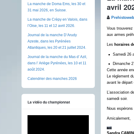
avril 20
La manche de Doma Ems, les 30 et
31 mai 2026, en Suisse.
Prehistowe
La manche de Crèpy en Valois, dans
l’Oise, les 11 et 12 avril 2026.
Vous trouverez 
aux armes préh
Journal de la manche D’Arudy
Azeste, dans les Pyrénées
Les
horaires de
Atlantiques, les 20 et 21 juillet 2024.
Samedi 26 av
Journal de la manche du Mas d’ Azil,
dans l’ Ariège Pyrénées, les 10 et 11
Dimanche 27 
août 2024.
Cette année enc
Le règlement d
Calendrier des manches 2026
avant le dépar
L’association 
samedi soir.
La vidéo du championnat
Nous espérons v
Amicalement,
Sandra CAMI