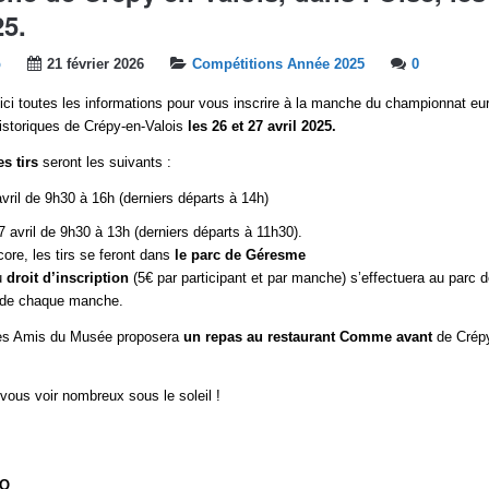
25.
b
21 février 2026
Compétitions Année 2025
0
ici toutes les informations pour vous inscrire à la manche du championnat eur
istoriques de Crépy-en-Valois
les 26 et 27 avril 2025.
s tirs
seront les suivants :
ril de 9h30 à 16h (derniers départs à 14h)
avril de 9h30 à 13h (derniers départs à 11h30).
ore, les tirs se feront dans
le parc de Géresme
u
droit d’inscription
(5€ par participant et par manche) s’effectuera au parc
t de chaque manche.
des Amis du Musée proposera
un repas au restaurant Comme avant
de Crépy
ous voir nombreux sous le soleil !
NO