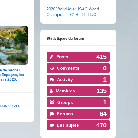
2020 World Atlatl ISAC World
Champion is CYRILLE HUC
Statistiques du forum
415
Posts
0
Comments
e de Yechar
n Espagne, les
1
mars 2025.
Activity
135
Membres
1
Groups
nnées de vos
64
Forums
470
Les sujets