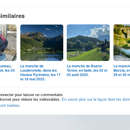
Similaires
uneau,
La manche de
La manche de Boario
La manch
ir, les 03
Loudenvielle, dans les
Terme, en Italie, les 02 et
Murcia, e
Hautes Pyrénées, les 17
03 août 2025.
29 et 30 
et 18 mai 2025.
onnecter pour laisser un commentaire.
Akismet pour réduire les indésirables.
En savoir plus sur la façon dont les do
ont traitées
.