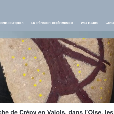
onnat Européen
La préhistoire expérimentale
Waa Isaacs
Conta
he de Crépy en Valois, dans l’Oise, les 