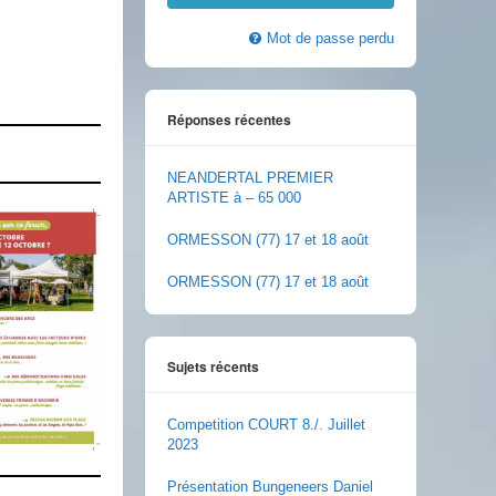
Mot de passe perdu
Réponses récentes
NEANDERTAL PREMIER
ARTISTE à – 65 000
ORMESSON (77) 17 et 18 août
ORMESSON (77) 17 et 18 août
Sujets récents
Competition COURT 8./. Juillet
2023
Présentation Bungeneers Daniel