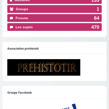
1
Groups
64
Forums
470
Les sujets
Association prehistotir
Groupe Facebook