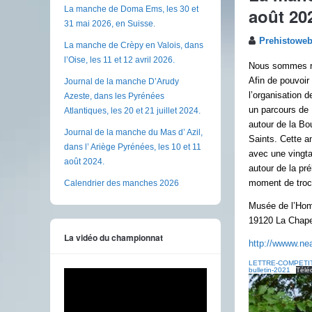
août 20
La manche de Doma Ems, les 30 et
31 mai 2026, en Suisse.
Prehistowe
La manche de Crèpy en Valois, dans
l’Oise, les 11 et 12 avril 2026.
Nous sommes rav
Afin de pouvoir
Journal de la manche D’Arudy
l’organisation 
Azeste, dans les Pyrénées
un parcours de 
Atlantiques, les 20 et 21 juillet 2024.
autour de la Bo
Journal de la manche du Mas d’ Azil,
Saints. Cette a
dans l’ Ariège Pyrénées, les 10 et 11
avec une vingta
août 2024.
autour de la pré
moment de troc 
Calendrier des manches 2026
Musée de l’Ho
19120 La Chape
La vidéo du championnat
http://wwww.ne
LETTRE-COMPETI
bulletin-2021
Télé