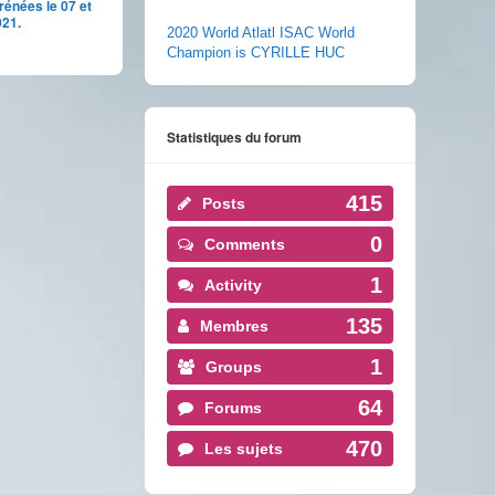
rénées le 07 et
021.
2020 World Atlatl ISAC World
Champion is CYRILLE HUC
Statistiques du forum
415
Posts
0
Comments
1
Activity
135
Membres
1
Groups
64
Forums
470
Les sujets