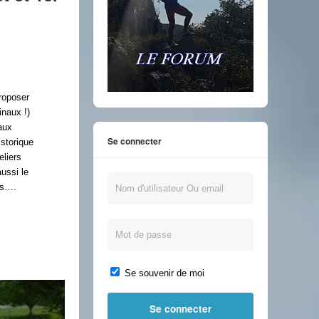
roposer
inaux !)
aux
Se connecter
istorique
eliers
aussi le
es….
Se souvenir de moi