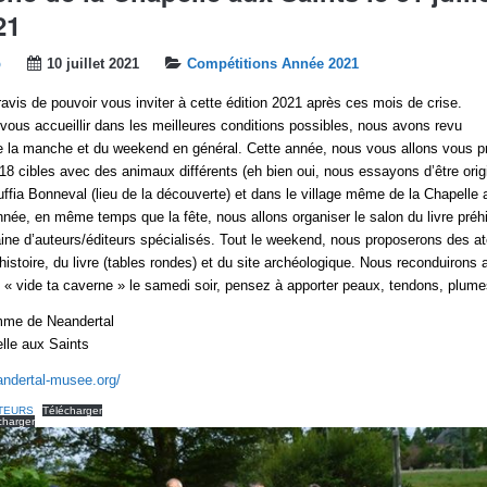
21
b
10 juillet 2021
Compétitions Année 2021
is de pouvoir vous inviter à cette édition 2021 après ces mois de crise.
 vous accueillir dans les meilleures conditions possibles, nous avons revu
de la manche et du weekend en général. Cette année, nous vous allons vous p
18 cibles avec des animaux différents (eh bien oui, nous essayons d’être orig
uffia Bonneval (lieu de la découverte) et dans le village même de la Chapelle 
nnée, en même temps que la fête, nous allons organiser le salon du livre préh
ine d’auteurs/éditeurs spécialisés. Tout le weekend, nous proposerons des at
histoire, du livre (tables rondes) et du site archéologique. Nous reconduirons 
« vide ta caverne » le samedi soir, pensez à apporter peaux, tendons, plum
mme de Neandertal
lle aux Saints
andertal-musee.org/
TEURS
Télécharger
charger