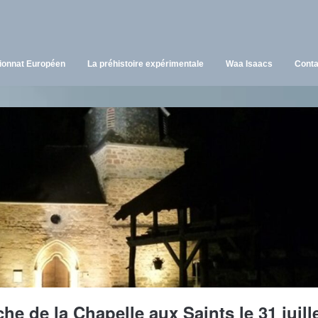
onnat Européen
La préhistoire expérimentale
Waa Isaacs
Conta
e de la Chapelle aux Saints le 31 juille