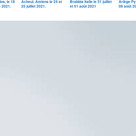
os, le 18
Acheul, Amiens le 24 et
Brabbia Italie le 31 juillet
Ariège Py
 2021.
25 juillet 2021.
et 01 août 2021
08 août 2