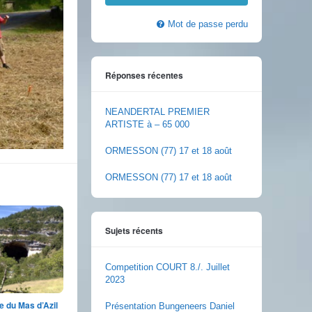
Mot de passe perdu
Réponses récentes
NEANDERTAL PREMIER
ARTISTE à – 65 000
ORMESSON (77) 17 et 18 août
ORMESSON (77) 17 et 18 août
Sujets récents
Competition COURT 8./. Juillet
2023
 du Mas d’Azil
Présentation Bungeneers Daniel