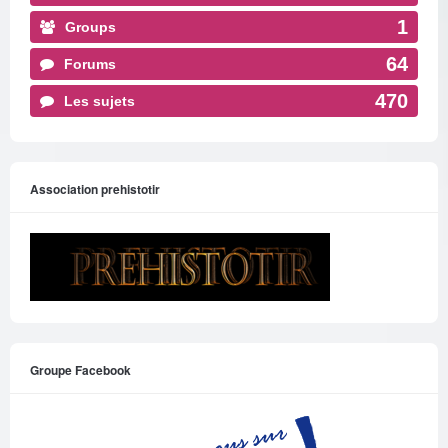
1
Groups
64
Forums
470
Les sujets
Association prehistotir
Groupe Facebook