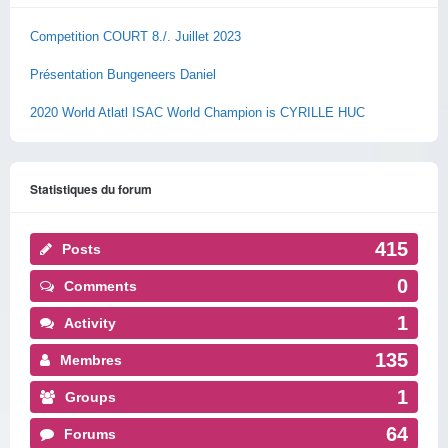
Competition COURT 8./. Juillet 2023
Présentation Bungeneers Daniel
2020 World Atlatl ISAC World Champion is CYRILLE HUC
Statistiques du forum
415
Posts
0
Comments
1
Activity
135
Membres
1
Groups
64
Forums