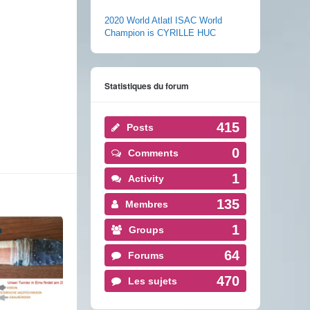
2020 World Atlatl ISAC World
Champion is CYRILLE HUC
Statistiques du forum
415
Posts
0
Comments
1
Activity
135
Membres
1
Groups
64
Forums
470
Les sujets