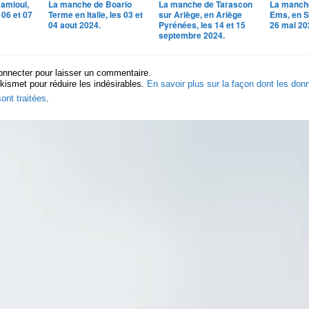
amioul,
La manche de Boario
La manche de Tarascon
La manch
 06 et 07
Terme en Italie, les 03 et
sur Ariège, en Ariège
Ems, en Su
04 aout 2024.
Pyrénées, les 14 et 15
26 mai 20
septembre 2024.
onnecter pour laisser un commentaire.
Akismet pour réduire les indésirables.
En savoir plus sur la façon dont les do
ont traitées
.