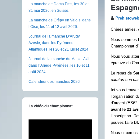
Espagn
La manche de Doma Ems, les 30 et
31 mai 2026, en Suisse.
Prehistowe
La manche de Crèpy en Valois, dans
l’Oise, les 11 et 12 avril 2026.
Chères amies, 
Journal de la manche D’Arudy
Nous sommes heu
Azeste, dans les Pyrénées
Championnat d’E
Atlantiques, les 20 et 21 juillet 2024.
Nous vous atte
Journal de la manche du Mas d’ Azil,
épreuve du C
dans l’ Ariège Pyrénées, les 10 et 11
août 2024.
Le repas de Sam
patatas con ca
Calendrier des manches 2026
Ici vous trouver
l’organisation 
d’argent (ES62
La vidéo du championnat
avant le 21 avr
l’inscription. D
pouvez faire BI
Nous espérons v