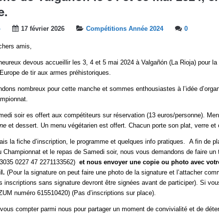
e.
b
17 février 2026
Compétitions Année 2024
0
chers amis,
reux devous accueillir les 3, 4 et 5 mai 2024 à Valgañón (La Rioja) pour l
urope de tir aux armes préhistoriques.
ndons nombreux pour cette manche et sommes enthousiastes à l’idée d’organ
hampionnat.
edi soir es offert aux compétiteurs sur réservation (13 euros/personne). Men
rne
et dessert. Un menu végétarien est offert. Chacun porte son plat, verre et 
ais la fiche d’inscription, le programme et quelques info pratiques. A fin de pl
du Championnat et le repas de Samedi soir, nous vous demandons de faire un t
 3035 0227 47 2271133562)
et nous envoyer une copie ou photo avec votre
il.
(Pour la signature on peut faire une photo de la signature et l’attacher c
es inscriptions sans signature devront être signées avant de participer). Si vo
ZUM numéro 615510420) (Pas d’inscriptions sur place).
ous compter parmi nous pour partager un moment de convivialité et de déten