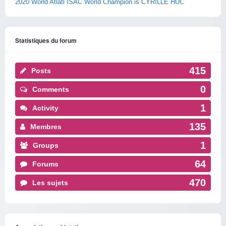
2020 World Atlatl ISAC World Champion is CYRILLE HUC
Statistiques du forum
415
Posts
0
Comments
1
Activity
135
Membres
1
Groups
64
Forums
470
Les sujets